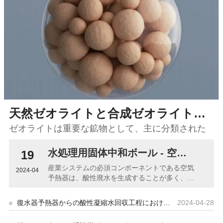
天然ゼオライトと合成ゼオライトの違いを理解する
ゼオライトは重要な鉱物として、主に分類された
産業および科学研究分野の両方で重要な役割を果
たしています。 合成ゼオライトと天然ゼオライト
水処理用固体中和ボール - 空気予熱器からの酸性廃水の pH 値を調整するための革新的な環境戦略。
19
の2種類があります。どちらもそれぞれの分野で広
産業システムの必須コンポーネントである空気
2024-04
く使用されていますが、 特性と利点に大きな違い
予熱器は、酸性廃水を生成することが多く、環
があります。 1. 組成と構造: 合成ゼオライト：化
境に潜在的な害をもたらすだけでなく、環境排
出基準にも違反します。厳しい環境要件を満た
学合成により製造され、組成や構造を精密に制御
復水器予熱器からの酸性凝縮水回収工程における酸腐食の原因分析と防止対策
2024-04-28
すために、産業廃水の排出、特に酸性廃水の
できる 特定の要件に応じて、さまざまなアプリケ
pH 値を中性に近い値に調整する必要がありま