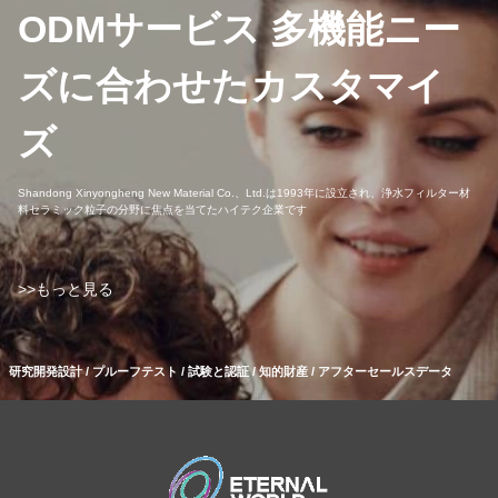
ODMサービス 多機能ニー
ズに合わせたカスタマイ
ズ
Shandong Xinyongheng New Material Co.、Ltd.は1993年に設立され、浄水フィルター材
料セラミック粒子の分野に焦点を当てたハイテク企業です
>>もっと見る
研究開発設計 / プルーフテスト / 試験と認証 / 知的財産 / アフターセールスデータ