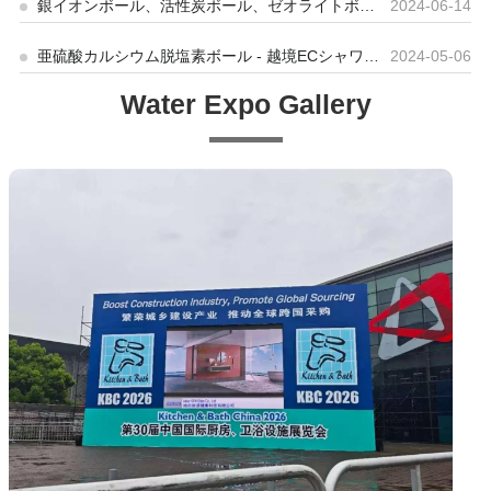
ーションシナリオで高い柔軟性を提供します。細
銀イオンボール、活性炭ボール、ゼオライトボールのユニークな用途
2024-06-14
す。従来の液体中和剤が一般的に使用されてい
孔構造 合成ゼオライトの化学組成は、特定のニー
ますが、操作が不便で人的ミスが発生しやす
ズに基づいてカスタマイズおよび調整できます。
く、二次汚染を引き起こす可能性があります。
亜硫酸カルシウム脱塩素ボール - 越境ECシャワー・バスフィルターの新たな選択肢。
2024-05-06
水処理用の固体中和ボールの出現により、この
天然ゼオライト: 地球の地殻で自然に形成される鉱
課題に対する洗練された効率的なソリューショ
Water Expo Gallery
物であるため、
ンが提供されます。 技術概要 水処理用固体中
和ボールは、各種無機アルカリ材料を特殊な工
程により加工して作られています。