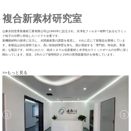
複合新素材研究室
山東永恒世界新素材工業有限公司は1993年に設立され、水浄化フィルター材料であるセラミッ
ク粒子の分野に特化したハイテク企業です。
新機能材料の探求に注力し、水関連産業の課題を発見し、それに応じて新製品を開発していま
す。各製品は自社発明であり、高い技術的障壁を持ち、国が奨励する「専門的、特化的、革新
的」な製品です。30年にわたり、純水ミネラル化新素材と水浄化セラミックボールの分野に深く
関わっています。現在、1件のコア発明特許と15件の実用新案特許を保有しています。
>>もっと見る