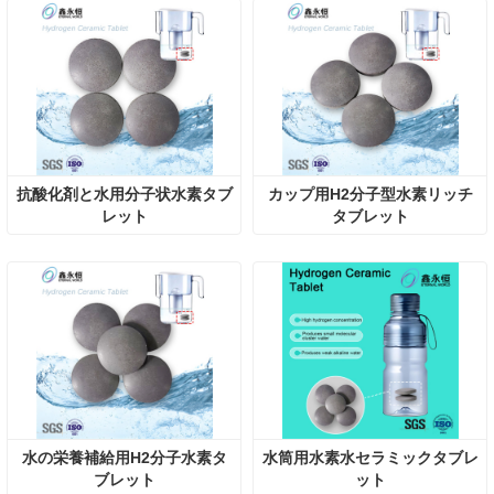
抗酸化剤と水用分子状水素タブ
カップ用H2分子型水素リッチ
レット
タブレット
水の栄養補給用H2分子水素タ
水筒用水素水セラミックタブレ
ブレット
ット