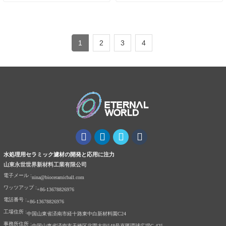
1
2
3
4
水処理用セラミック濾材の開発と応用に注力
山東永世世界新材料工業有限公司
電子メール :
nina@bioceramicball.com
ワッツアップ :
+86-13678826976
電話番号 :
+86-13678826976
工場住所 :
中国山東省済南市経十路東中白新材料園C24
事務所住所 :
中国山東省済南市天橋区北園大街548号嘉匯環球広場C-425