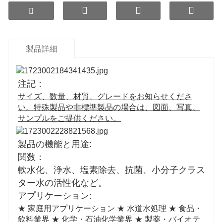
ETERNAL WORLD®フィルターは、逆浸透システム
用に設計されたインラインカートリッジで、様々な
セラミックボールが含まれています。以下の方法で
水質を向上させます。
製品詳細
- ROシステム後のpH値を8.5～9.5に上げる、
- ORP値を-150mV～-300mVに下げる、
- 匂いと味を改善します。
注記：
サイズ、数量、材質、グレードをお知らせくださ
い。特殊製品や非標準製品の場合は、図面、写真、
サンプルをご提供ください。
製品の機能と用途:
関数：
軟水化、浄水、塩素除去、抗菌、小分子クラス
ター水の活性化など。
アプリケーション:
★ 家庭用アプリケーション ★ 水道水処理 ★ 食品・
飲料業界 ★ 化学・石油化学業界 ★ 製薬・バイオテ