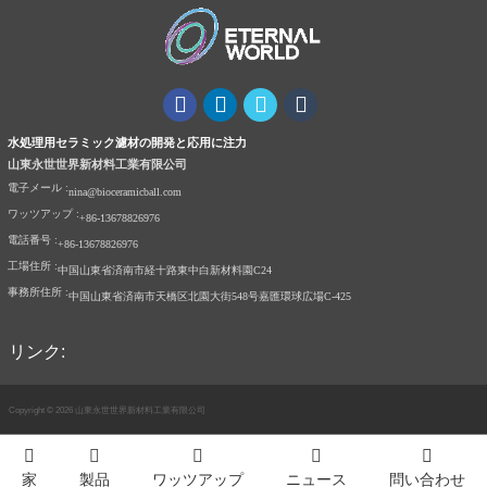
水処理用セラミック濾材の開発と応用に注力
山東永世世界新材料工業有限公司
電子メール :
nina@bioceramicball.com
ワッツアップ :
+86-13678826976
電話番号 :
+86-13678826976
工場住所 :
中国山東省済南市経十路東中白新材料園C24
事務所住所 :
中国山東省済南市天橋区北園大街548号嘉匯環球広場C-425
リンク:
Copyright © 2026 山東永世世界新材料工業有限公司
Index
家
製品
ワッツアップ
ニュース
問い合わせ