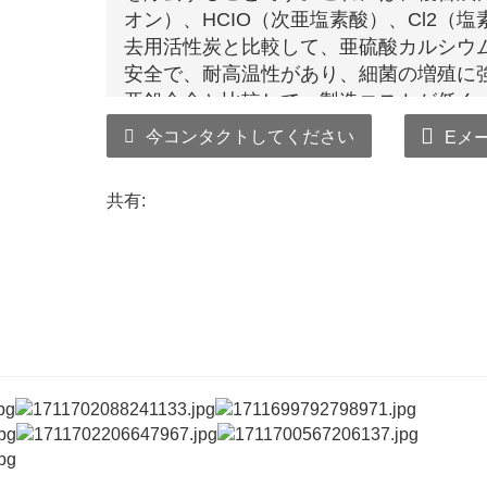
オン）、HCIO（次亜塩素酸）、Cl2（
去用活性炭と比較して、亜硫酸カルシウ
安全で、耐高温性があり、細菌の増殖に強
亜鉛合金と比較して、製造コストが低く
今コンタクトしてください
Eメ
共有: