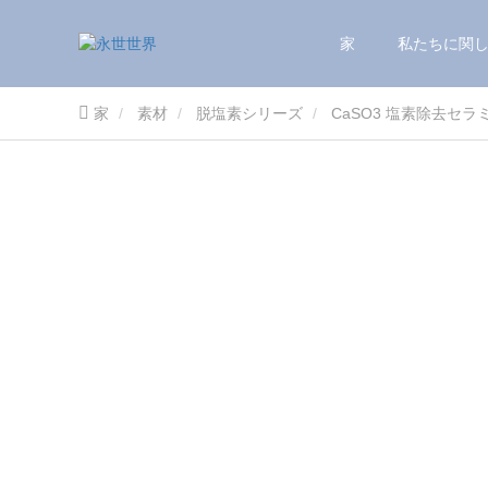
家
私たちに関
家
素材
脱塩素シリーズ
CaSO3 塩素除去セ