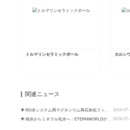
トルマリンセラミックボール
カルシ
トルマリンセラミックボール
今コンタクトしてください
今コ
関連ニュース
2026-07
RO水システム用マグネシウム再石灰化フィルター媒体
2026-07
純水からミネラル化水へ：ETERNWORLDがパイプライン飲料水のミネラル化時代をリードする方法