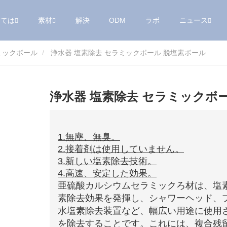
しては
素材
解決
ODM
ラボ
ニュース
ラミックボール
浄水器 塩素除去 セラミックボール 脱塩素ボール
浄水器 塩素除去 セラミックボ
1.無塵、無臭。
2.接着剤は使用していません。
3.新しい塩素除去技術。
4.高速、安定した効果。
亜硫酸カルシウムセラミックろ材は、塩
素除去効果を発揮し、シャワーヘッド、
水塩素除去装置など、幅広い用途に使用
を除去することです。これには、複合残留