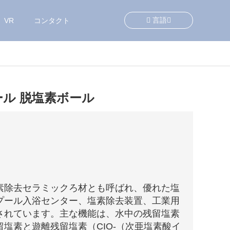
言語
VR
コンタクト
ール 脱塩素ボール
素除去セラミックろ材とも呼ばれ、優れた塩
プール入浴センター、塩素除去装置、工業用
されています。主な機能は、水中の残留塩素
塩素と遊離残留塩素（CIO-（次亜塩素酸イ