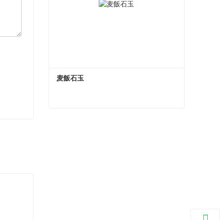
麦飯石玉
麦飯石玉
今コンタクトしてください