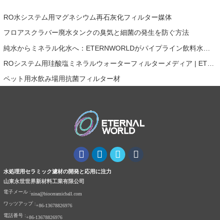
RO水システム用マグネシウム再石灰化フィルター媒体
フロアスクラバー廃水タンクの臭気と細菌の発生を防ぐ方法
純水からミネラル化水へ：ETERNWORLDがパイプライン飲料水のミネラル化時代をリードする方法
ROシステム用珪酸塩ミネラルウォーターフィルターメディア | ETERNAL WORLD Mineral Gem® テクノロジー
ペット用水飲み場用抗菌フィルター材
水処理用セラミック濾材の開発と応用に注力
山東永世世界新材料工業有限公司
電子メール :
nina@bioceramicball.com
ワッツアップ :
+86-13678826976
電話番号 :
+86-13678826976