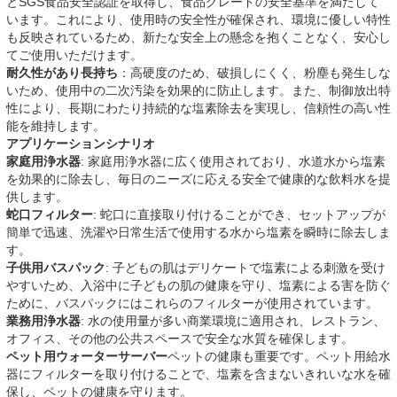
とSGS食品安全認証を取得し、食品グレードの安全基準を満たして
います。これにより、使用時の安全性が確保され、環境に優しい特性
も反映されているため、新たな安全上の懸念を抱くことなく、安心し
てご使用いただけます。
耐久性があり長持ち
：高硬度のため、破損しにくく、粉塵も発生しな
いため、使用中の二次汚染を効果的に防止します。また、制御放出特
性により、長期にわたり持続的な塩素除去を実現し、信頼性の高い性
能を維持します。
アプリケーションシナリオ
家庭用浄水器
: 家庭用浄水器に広く使用されており、水道水から塩素
を効果的に除去し、毎日のニーズに応える安全で健康的な飲料水を提
供します。
蛇口フィルター
: 蛇口に直接取り付けることができ、セットアップが
簡単で迅速、洗濯や日常生活で使用する水から塩素を瞬時に除去しま
す。
子供用バスパック
: 子どもの肌はデリケートで塩素による刺激を受け
やすいため、入浴中に子どもの肌の健康を守り、塩素による害を防ぐ
ために、バスパックにはこれらのフィルターが使用されています。
業務用浄水器
: 水の使用量が多い商業環境に適用され、レストラン、
オフィス、その他の公共スペースで安全な水質を確保します。
ペット用ウォーターサーバー
ペットの健康も重要です。ペット用給水
器にフィルターを取り付けることで、塩素を含まないきれいな水を確
保し、ペットの健康を守ります。