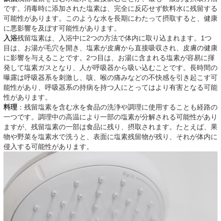
です。消毒時に添加された塩素は、完全に反応せず飲料水に残留する
可能性があります。このような水を長期にわたって摂取すると、健康
に悪影響を及ぼす可能性があります。
入浴
残留塩素は、入浴中に2つの方法で体内に取り込まれます。1つ
目は、お湯が毛穴を開き、塩素が皮膚から直接吸収され、皮膚の健康
に影響を与えることです。2つ目は、お湯に含まれる塩素が容易に揮
発して塩素ガスとなり、人が呼吸器から吸い込むことです。長時間の
曝露は呼吸器系を刺激し、咳、喉の痛みなどの不快感を引き起こす可
能性があり、呼吸器系の持病を持つ人にとってはより有害となる可能
性があります。
料理
：残留塩素を含む水を食品の洗浄や調理に使用することも経路の
一つです。調理中の高温により一部の塩素が分解される可能性があり
ますが、残留塩素の一部は食品に残り、摂取されます。たとえば、果
物や野菜を塩素水で洗うと、表面に塩素残留物が残り、それが体内に
侵入する可能性があります。