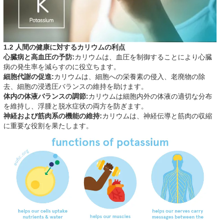
1.2 人間の健康に対するカリウムの利点
心臓病と高血圧の予防:
カリウムは、血圧を制御することにより心臓
病の発生率を減らすのに役立ちます。
細胞代謝の促進:
カリウムは、細胞への栄養素の侵入、老廃物の除
去、細胞の浸透圧バランスの維持を助けます。
体内の体液バランスの調節:
カリウムは細胞内外の体液の適切な分布
を維持し、浮腫と脱水症状の両方を防ぎます。
神経および筋肉系の機能の維持:
カリウムは、神経伝導と筋肉の収縮
に重要な役割を果たします。