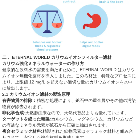
二． ETERNAL WORLD カリウムイオンフィルター濾材
カリウム強化ミネラルウォーターの作り方
健康的な飲料水の需要を満たすために、ETERNAL WORLD はカリウ
ムイオン無機化濾材を導入しました。このろ材は、特殊なプロセスに
より、上限値 12 mg/L を超えない適切な量のカリウムイオンを水中
に放出します。
2.1 カリウムイオン濾材の製造原理
有害物質の排除：
精密な処理により、鉱石中の重金属やその他の汚染
物質が除去されます。
非化学合成:
天然源由来なので、天然代替品よりも優れています。
ターゲットを絞った精製:
カルシウム、マグネシウム、カリウムなど
の有益なミネラル元素が鉱石から正確に抽出されます。
複合セラミック材料:
精製された鉱物元素はセラミック材料と組み合
わされて、安定した複合材料を形成します。