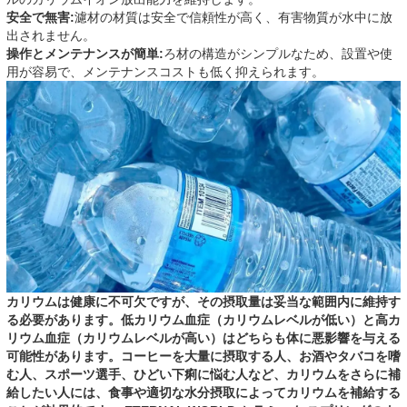
安全で無害:
濾材の材質は安全で信頼性が高く、有害物質が水中に放
出されません。
操作とメンテナンスが簡単:
ろ材の構造がシンプルなため、設置や使
用が容易で、メンテナンスコストも低く抑えられます。
カリウムは健康に不可欠ですが、その摂取量は妥当な範囲内に維持す
る必要があります。低カリウム血症（カリウムレベルが低い）と高カ
リウム血症（カリウムレベルが高い）はどちらも体に悪影響を与える
可能性があります。コーヒーを大量に摂取する人、お酒やタバコを嗜
む人、スポーツ選手、ひどい下痢に悩む人など、カリウムをさらに補
給したい人には、食事や適切な水分摂取によってカリウムを補給する