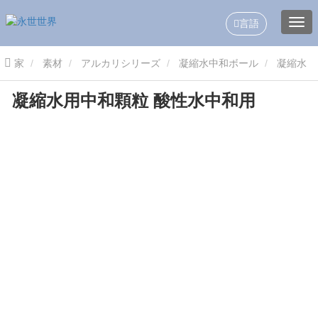
言語
家
素材
アルカリシリーズ
凝縮水中和ボール
凝縮水
凝縮水用中和顆粒 酸性水中和用
用中和粒および酸性水用中和粒