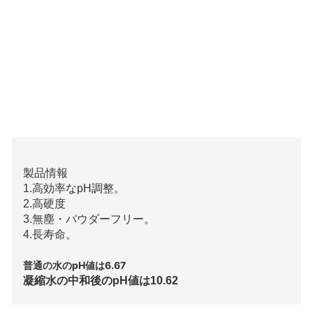
製品情報
1.高効率なpH調整。
2.高硬度
3.無塵・パウダーフリー。
4.長寿命。
普通の水のpH値は6.67
凝縮水の中和後のpH値は10.62