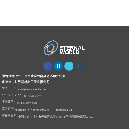
水処理用セラミック濾材の開発と応用に注力
山東永世世界新材料工業有限公司
電子メール :
nina@bioceramicball.com
ワッツアップ :
+86-13678826976
電話番号 :
+86-13678826976
工場住所 :
中国山東省済南市経十路東中白新材料園C24
事務所住所 :
中国山東省済南市天橋区北園大街548号嘉匯環球広場C-425