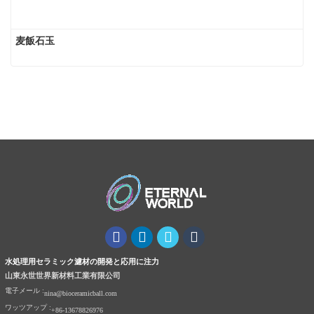
麦飯石玉
水処理用セラミック濾材の開発と応用に注力
山東永世世界新材料工業有限公司
電子メール :
nina@bioceramicball.com
ワッツアップ :
+86-13678826976