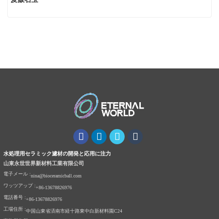
水処理用セラミック濾材の開発と応用に注力
山東永世世界新材料工業有限公司
電子メール :
nina@bioceramicball.com
ワッツアップ :
+86-13678826976
電話番号 :
+86-13678826976
工場住所 :
中国山東省済南市経十路東中白新材料園C24