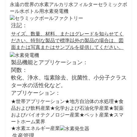
永遠の世界の水素アルカリ水フィルターセラミックボ
ール水ボトル用水素発電機
注記：
サイズ、数量、材料、またはグレードを知らせてく
ださい。特別な製品で標準以外の製品の場合は、図
面または写真またはサンプルを提供してください。
製品機能とアプリケーション：
関数：
軟化、浄水、塩素除去、抗菌性、小分子クラス
ター水の活性化など。
アプリケーション：
★世帯アプリケーション★地方自治体の水処理★食
品および飲料産業★化学および石油化学産業★製薬
およびバイオテクノロジー産業★ペット産業★スマ
ートホーム業界
★水素エネルギー産業
生産管理