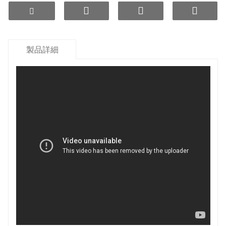
負に帯電した水を生み出します：それらは水に負電
荷を与え、その溶媒容量を高め、栄養吸収を促進し
ます。
抗菌特性を示す：これらのセラミックボールは、水
中の有害な細菌を抑制し、その安全性を確保するの
製品詳細
に役立つ抗菌特性を持っています。
水を活性化：水の分子構造を活性化し、透過性を改
善し、細胞の代謝を促進することができます。