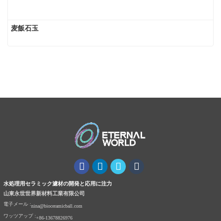
麦飯石玉
水処理用セラミック濾材の開発と応用に注力
山東永世世界新材料工業有限公司
電子メール :
nina@bioceramicball.com
ワッツアップ :
+86-13678826976