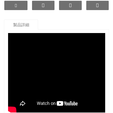
最大1600ppbの水素生成濃度、効率的かつ長
期持続
-800mv
orpを減らしてマイナス電位水を生成する
製品詳細