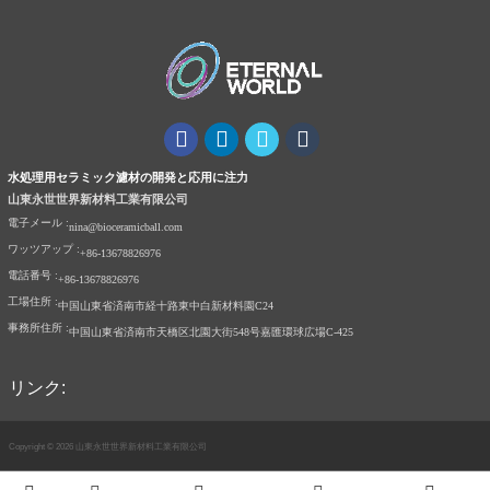
水処理用セラミック濾材の開発と応用に注力
山東永世世界新材料工業有限公司
電子メール :
nina@bioceramicball.com
ワッツアップ :
+86-13678826976
電話番号 :
+86-13678826976
工場住所 :
中国山東省済南市経十路東中白新材料園C24
事務所住所 :
中国山東省済南市天橋区北園大街548号嘉匯環球広場C-425
リンク:
Copyright © 2026 山東永世世界新材料工業有限公司