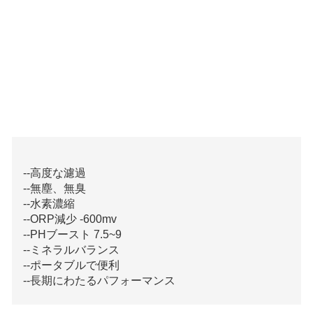
--高度な濾過
--無塵、無臭
--水素濃縮
--ORP減少 -600mv
--PHブースト 7.5~9
--ミネラルバランス
--ポータブルで便利
--長期にわたるパフォーマンス