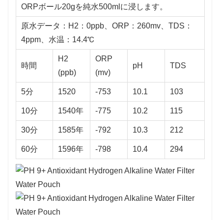
ORPボール20gを純水500mlに浸します。
原水データ：H2：0ppb、ORP：260mv、TDS：
4ppm、水温：14.4℃
H2
ORP
時間
pH
TDS
(ppb)
(mv)
5分
1520
-753
10.1
103
10分
1540年
-775
10.2
115
30分
1585年
-792
10.3
212
60分
1596年
-798
10.4
294