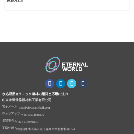
水処理用セラミック濾材の開発と応用に注力
山東永世世界新材料工業有限公司
電子メール :
nina@bioceramicball.com
ワッツアップ :
+86-13678826976
電話番号 :
+86-13678826976
工場住所 :
中国山東省済南市経十路東中白新材料園C24