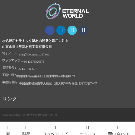
水処理用セラミック濾材の開発と応用に注力
山東永世世界新材料工業有限公司
電子メール :
nina@bioceramicball.com
ワッツアップ :
+86-13678826976
電話番号 :
+86-13678826976
工場住所 :
中国山東省済南市経十路東中白新材料園C24
事務所住所 :
中国山東省済南市天橋区北園大街548号嘉匯環球広場C-425
リンク:
Copyright © 2026 山東永世世界新材料工業有限公司
Index
家
製品
ワッツアップ
ニュース
問い合わせ