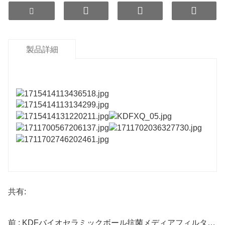
金色の外観を呈し、銀系抗菌材料、金属合金、無機セラミッ
ク材料を複合した結晶セラミック粒子で構成されています。
本製品の製造工程は複雑で、微細孔成形や焼成時の雰囲気保
護といったハイテク技術を駆使しています。加工から二次成
形、温度管理に至るまで、厳格な仕様が定められています。
製品詳細
この水処理媒体は革新的なもので、有機殺菌剤の代替品とし
て機能し、環境保護要件を満たしています。浄水器、シャワ
ー、加湿器、掃除機などの製品に広く使用されています。
共有:
前 : KDFバイオセラミックボール抗菌メディアフィルターボール