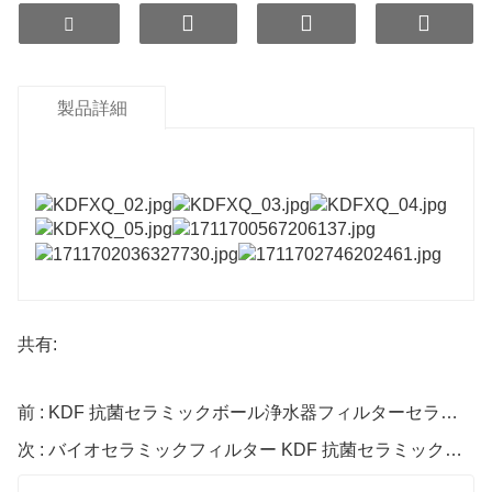
クテリア作用を有します。外観は金色で、
銀ベースの抗菌材料、金属合金、および
無機セラミック材料。この製品の製造工程は複雑
で、次のようなハイテク技術が用いられます。
製品詳細
微細孔成形と焼成時の雰囲気保護。加工から二次成
形、温度まで
制御には厳格な仕様が適用されます。
この水処理媒体は革新的で、有機殺菌剤の代替とし
て機能し、環境基準を満たしています。
保護要件を満たしています。浄水器、シャワー、加
湿器、掃除機などの製品に広く使用されています。
共有:
前 : KDF 抗菌セラミックボール浄水器フィルターセラミックボール
次 : バイオセラミックフィルター KDF 抗菌セラミックボール（水処理用）