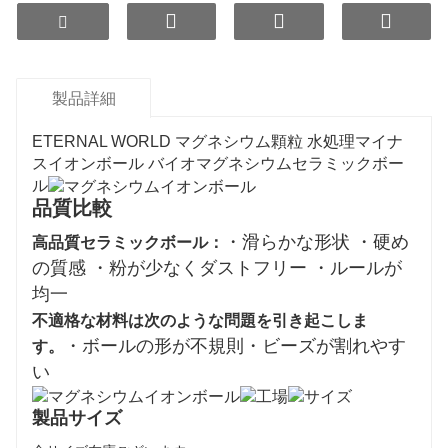
保します。住宅用水処理システムと工業用水処理シ
ステムの両方において、マグネシウムイオンセラミ
ックボールは水の味と品質を改善するだけでなく、
機器の寿命を効果的に延長するため、水処理システ
製品詳細
ムにとって理想的な選択肢となっています。
ETERNAL WORLD マグネシウム顆粒 水処理マイナ
スイオンボール バイオマグネシウムセラミックボー
ル
品質比較
・滑らかな形状 ・硬め
高品質セラミックボール：
の質感 ・粉が少なくダストフリー ・ルールが
均一
不適格な材料は次のような問題を引き起こしま
・ボールの形が不規則・ビーズが割れやす
す。
い
製品サイズ