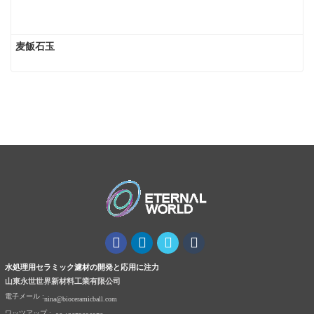
麦飯石玉
水処理用セラミック濾材の開発と応用に注力
山東永世世界新材料工業有限公司
電子メール :
nina@bioceramicball.com
ワッツアップ :