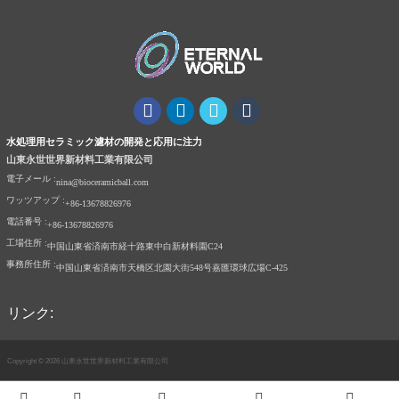
水処理用セラミック濾材の開発と応用に注力
山東永世世界新材料工業有限公司
電子メール :
nina@bioceramicball.com
ワッツアップ :
+86-13678826976
電話番号 :
+86-13678826976
工場住所 :
中国山東省済南市経十路東中白新材料園C24
事務所住所 :
中国山東省済南市天橋区北園大街548号嘉匯環球広場C-425
リンク:
Copyright © 2026 山東永世世界新材料工業有限公司