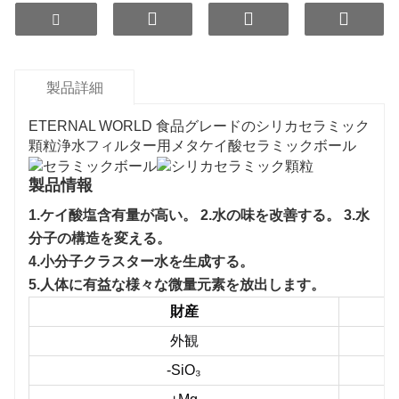
製品詳細
ETERNAL WORLD 食品グレードのシリカセラミック
顆粒浄水フィルター用メタケイ酸セラミックボール
製品情報
1.
ケイ酸塩含有量が高い
。 2.
水の味を改善する
。 3.
水
分子の構造を変える
。
4.
小分子クラスター水を生成する
。
5.
人体に有益な様々な微量元素を放出します。
財産
外観
-SiO₃