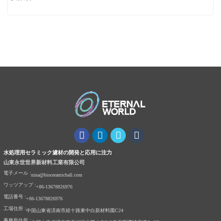
水処理用セラミック濾材の開発と応用に注力
山東永世世界新材料工業有限公司
電子メール :
nina@bioceramicball.com
ワッツアップ :
+86-13678826976
電話番号 :
+86-13678826976
工場住所 :
中国山東省済南市経十路東中白新材料園C24
事務所住所 :