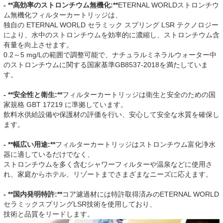
- **高効率のストロンチウム無機化:**
ETERNAL WORLDストロンチウ
ム無機化フィルターカートリッジは、
独自の ETERNAL WORLD セラミック スプリング LSR テクノロジー
により、水中のストロンチウムを効率的に濃縮し、ストロンチウム含
有量を向上させます。
0.2～5 mg/Lの範囲で調整可能で、ナチュラルミネラルウォーター中
のストロンチウムに関する国家基準GB8537-2018を満たしていま
す。
- **安全性と衛生:**
フィルターカートリッジは衛生と安全のための国
家規格 GBT 17219 に準拠しています。
飲料水供給設備や保護材の評価を行い、安心して安全な水質を確保し
ます。
- **幅広い用途:**
フィルターカートリッジはストロンチウム富化浄水
器に適しているだけでなく、
ストロンチウムを多く含むシャワーフィルターや温泉などに使用さ
れ、家庭からホテル、リゾートまでさまざまなニーズに応えます。
- **国内発明特許:**
コア濾過材には特許取得済みのETERNAL WORLD
セラミックスプリングLSR技術を使用しており、
技術と品質をリードします。